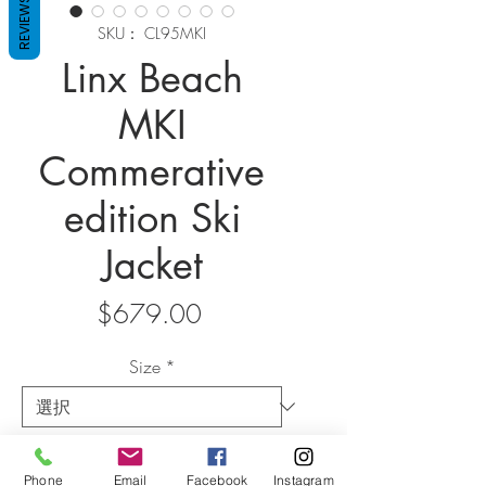
REVIEWS
SKU： CL95MKI
Linx Beach
MKI
Commerative
edition Ski
Jacket
価
$679.00
格
Size
*
数量
*
Phone
Email
Facebook
Instagram