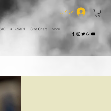
ログイン
SIC
#FANART
Size Chart
More