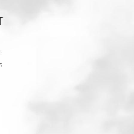
T
s
5
y
ogo