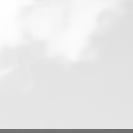
 y
,
l
a
imo
 su
tu
ía