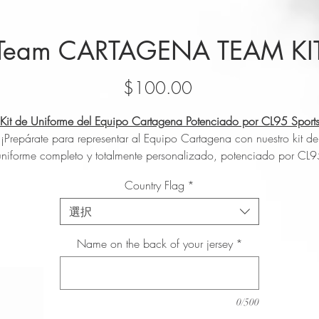
Team CARTAGENA TEAM KI
価
$100.00
格
Kit de Uniforme del Equipo Cartagena Potenciado por CL95 Sport
¡Prepárate para representar al Equipo Cartagena con nuestro kit de
uniforme completo y totalmente personalizado, potenciado por CL9
Sports! Este kit todo en uno incluye todo lo que necesitas para lucir 
Country Flag
*
sentirte como un profesional:
1. Gorra Oficial del Equipo Cartagena:
Muestra tu orgullo por el
選択
equipo con esta gorra elegante y con estilo. Diseñada para la
comodidad y durabilidad, presenta el logo oficial del Equipo
Name on the back of your jersey
*
Cartagena de manera prominente en el frente, fabricada por CL95
Sports.
2. Dos Jerseys (Local y Visitante):
Ya sea jugando en casa o fuera,
0/500
nemos todo cubierto. El jersey local luce los colores icónicos y el l