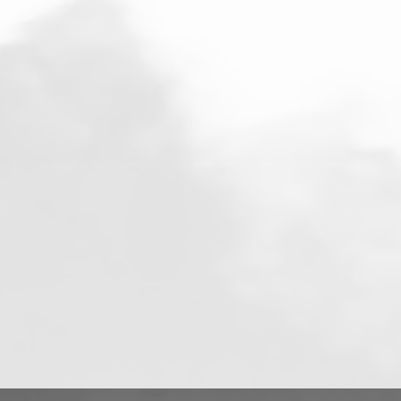
d
pr
en
e
u