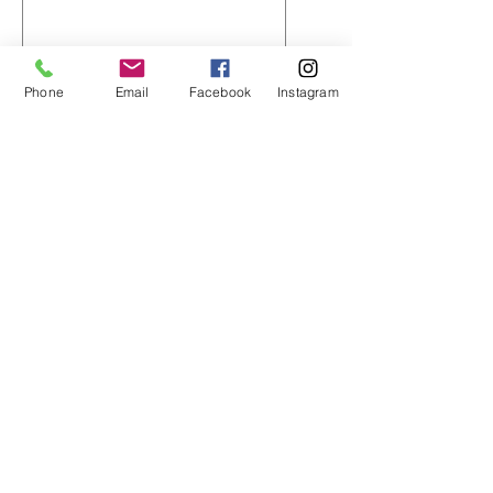
0/500
Phone
Email
Facebook
Instagram
수량
*
카트에 추가
구매하기
Kit de Uniforme del Equipo
Cartagena Potenciado por CL95
Sports
¡Prepárate para representar al
Equipo Cartagena con nuestro kit
de uniforme completo y totalmente