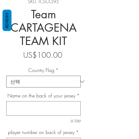
SKU: TCSCCL95
Team
REVIEWS
CARTAGENA
TEAM KIT
가
US$100.00
격
Country Flag
*
Name on the back of your jersey
*
0/500
player number on back of jersey
*